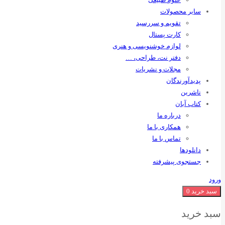
سایر محصولات
تقویم و سررسید
کارت پستال
لوازم خوشنویسی و هنری
دفتر نت، طراحی، …
مجلات و نشریات
پدیدآورندگان
ناشرین
کتاب آبان
درباره ما
همکاری با ما
تماس با ما
دانلودها
جستجوی پیشرفته
ورود
سبد خرید
0
سبد خرید