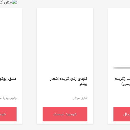
ت (گزینه
گلهای رنج، گزیده اشعار
عشق، بوک
یسی)
بودلر
شارل بودلر
چارلز بوکوفس
د خرید
موجود نیست
موج