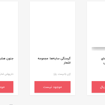
ای
گرسنگی سایه‌ها: مجموعه
جنون هشی
ی
اشعار
ژان باتیست پارا
داریوش شای
د خرید
موجود نیست
موج