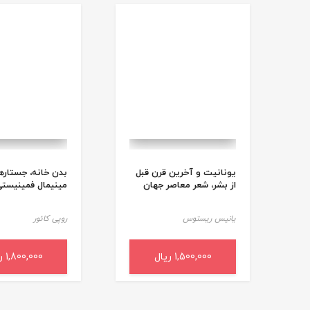
یونانیت و آخرین قرن قبل
بدن خانه، جستاره
از بشر، شعر معاصر جهان
مینیمال فمینیست
یانیس ریستوس
روپی کائور
1,500,000 ریال
افزودن به سبد خرید
1,800,000 ریال
افزودن به سب