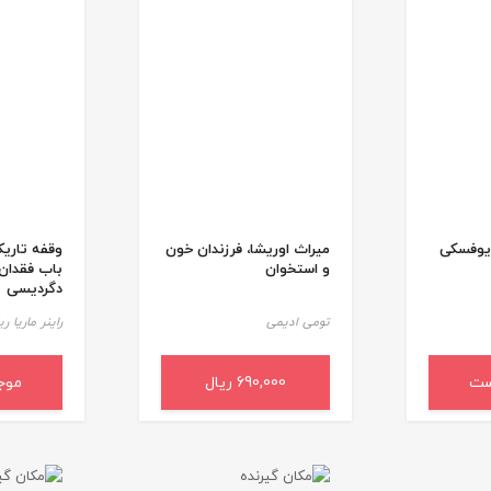
ایوفسکی
میراث اوریشا، فرزندان خون
وقفه تاریک
و استخوان
باب فقدان،
دگردیسی
تومی ادیمی
راینر ماریا ری
ست
690,000 ریال
افزودن به سبد خرید
موج