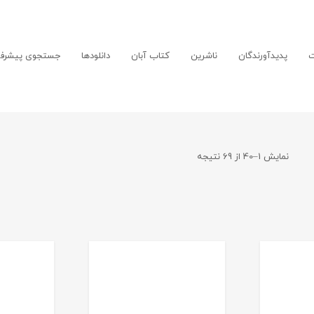
ت
پدیدآورندگان
ناشرین
کتاب آبان
دانلودها
جستجوی پیشرفت
نمایش 1–40 از 69 نتیجه