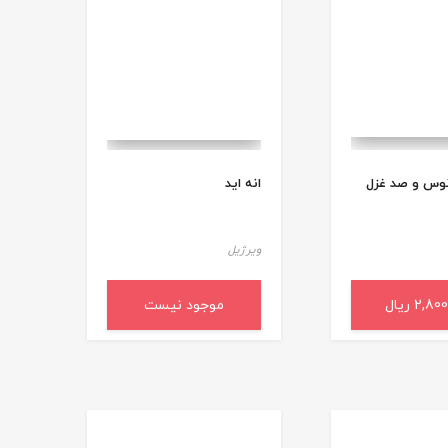
نوس و صد غزل
انه اید
ویرژیل
2,8 ریال
به سبد خرید
موجود نیست