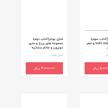
(کتاب سوم)،
شارل بودلر(کتاب دوم)،
مجموعه 1852-1857 و شعر
مجموعه های برزخ و ماری
دوبرون و مادام ساباتیه
لر
شارل بودلر
5,0 ریال
به سبد خرید
4,000,000 ریال
افزودن به سبد خرید