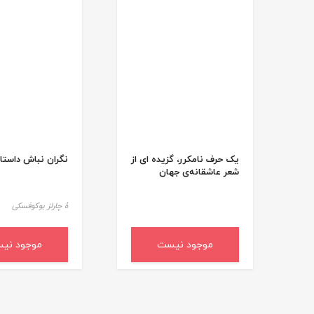
یک حرف نامکرر، گزیده ای از
نگران نباش داست
شعر عاشقانه‌ی جهان
ۀ چارلز بوکوفسکی
موجود نیست
موجود نی