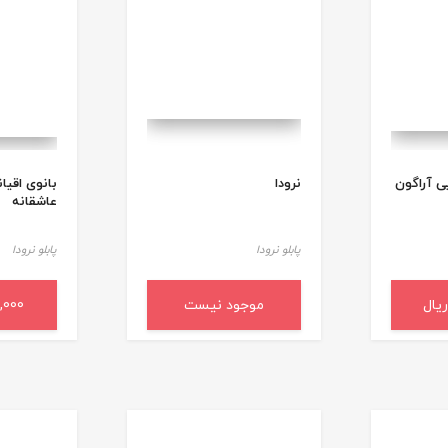
ی آراگون
نرودا
بانوی اقیا
عاشقانه
پابلو نرودا
پابلو نرودا
د خرید
موجود نیست
00,000
افزودن 