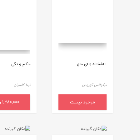
عاشقانه های ملل
حکم زندگی
نیکولاس گورودن
نینا کاسیان
موجود نیست
1,280,000 ریال
افزودن به سب