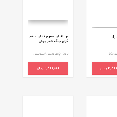
 پل
بر بلندای عصری نادان و غم
گزای جنگ شعر جهان
بورسکا
نرودا، پابلو,
والاس استوینس
3,8 ریال
به سبد خرید
2,800,000 ریال
افزودن به سبد خرید