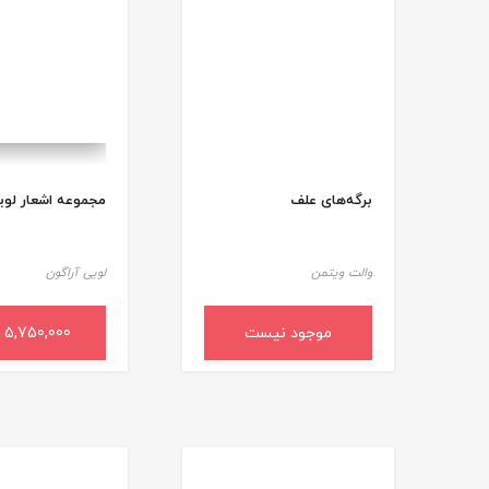
برگه‌های علف
مجموعه اشعار لوی
والت ویتمن
لویی آراگون
موجود نیست
5,750,000 ریال
افزودن به سب