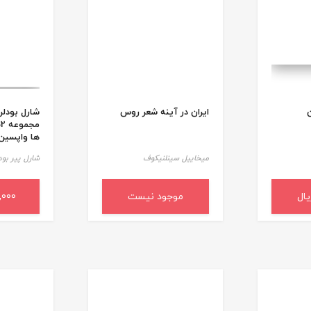
ن
ایران در آینه شعر روس
شارل بودلر
ها واپسین
میخاییل سینلنیکوف
شارل پیر بود
د خرید
موجود نیست
00,000
افزودن 