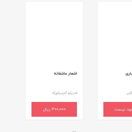
اری
اشعار عاشقانه
گان
فدریکو گارسیالورکا
ود نیست
300,000 ریال
افزودن به سبد خرید