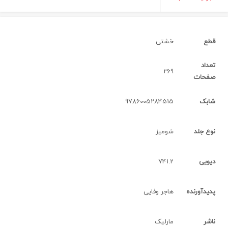
قطع
خشتی‌
تعداد
269
صفحات
شابک
9786005284515
نوع جلد
شوميز
دیویی
741.2
پدیدآورنده
هاجر وفایی
ناشر
مارلیک