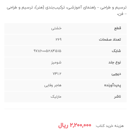
ترسیم و طراحی – راهنمای آموزشی، ترکیب‌بندی (هنر)، ترسیم و طراحی
– فن،
قطع
خشتی‌
تعداد صفحات
269
شابک
9786005284515
نوع جلد
شوميز
دیویی
741.2
پدیدآورنده
هاجر وفایی
ناشر
مارلیک
۲,۲۰۰,۰۰۰
ریال
هزینه خرید کتاب: