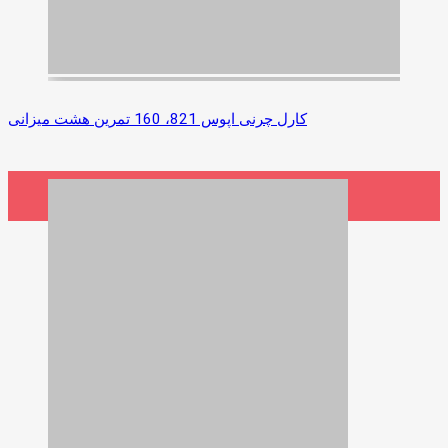
کارل چرنی اپوس 821، 160 تمرین هشت میزانی
2,500,000 ریال
افزودن به سبد خرید