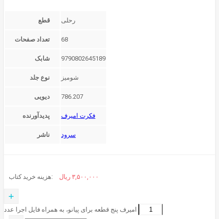
رحلی
قطع
68
تعداد صفحات
9790802645189
شابک
شومیز
نوع جلد
786.207
دیویی
فکرت امیرف
پدیدآورنده
سرود
ناشر
۳,۵۰۰,۰۰۰
ریال
هزینه خرید کتاب:
+
امیرف پنج قطعه برای پیانو، به همراه فایل اجرا عدد