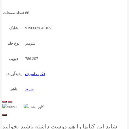
68
تعداد صفحات
9790802645189
شابک
شومیز
نوع جلد
786.207
دیویی
فکرت امیرف
پدیدآورنده
سرود
ناشر
شاید این کتابها را هم دوست داشته باشید بخوانید