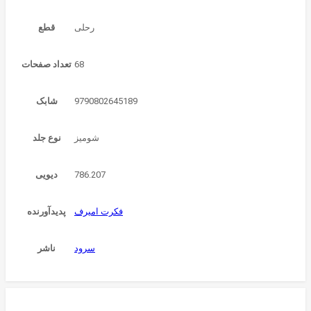
رحلی
قطع
68
تعداد صفحات
9790802645189
شابک
شومیز
نوع جلد
786.207
دیویی
فکرت امیرف
پدیدآورنده
سرود
ناشر