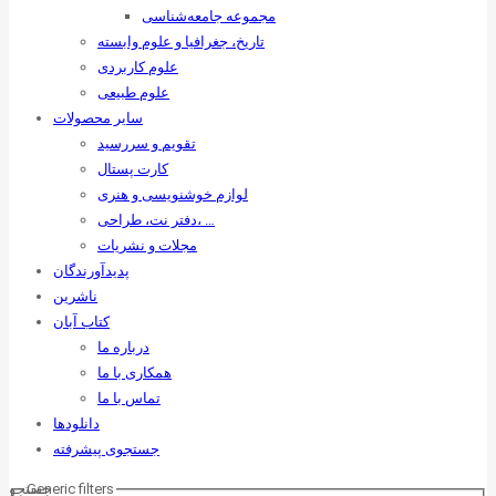
مجموعه جامعه‌شناسی
تاریخ، جغرافیا و علوم وابسته
علوم کاربردی
علوم طبیعی
سایر محصولات
تقویم و سررسید
کارت پستال
لوازم خوشنویسی و هنری
دفتر نت، طراحی، …
مجلات و نشریات
پدیدآورندگان
ناشرین
کتاب آبان
درباره ما
همکاری با ما
تماس با ما
دانلودها
جستجوی پیشرفته
Generic filters
جستجو