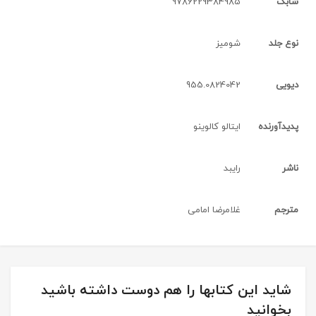
شابک
9786229384985
نوع جلد
شومیز
دیویی
955.0824042
پدیدآورنده
ایتالو کالوینو
ناشر
رایبد
مترجم
غلامرضا امامی
شاید این کتابها را هم دوست داشته باشید
بخوانید