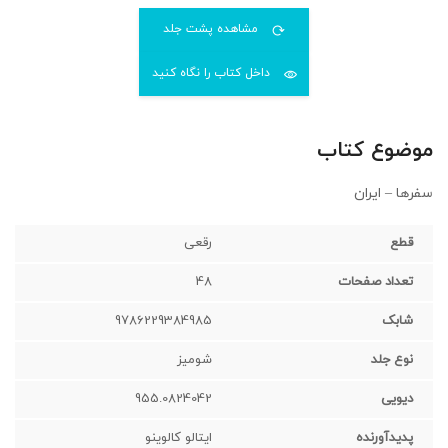
مشاهده پشت جلد
داخل کتاب را نگاه کنید
موضوع کتاب
سفرها – ایران
قطع
رقعی‌
تعداد صفحات
48
شابک
9786229384985
نوع جلد
شومیز
دیویی
955.0824042
پدیدآورنده
ایتالو کالوینو