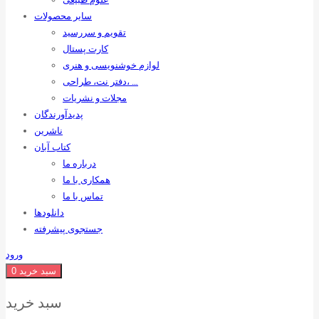
سایر محصولات
تقویم و سررسید
کارت پستال
لوازم خوشنویسی و هنری
دفتر نت، طراحی، …
مجلات و نشریات
پدیدآورندگان
ناشرین
کتاب آبان
درباره ما
همکاری با ما
تماس با ما
دانلودها
جستجوی پیشرفته
ورود
سبد خرید
0
سبد خرید