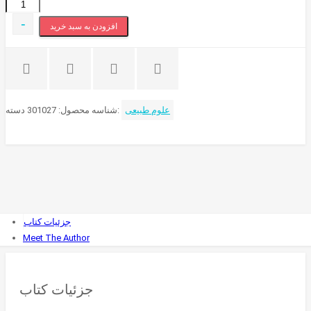
بر
شانه‌های
-
افزودن به سبد خرید
غول
(مباحثات
علمی
گالیلئو
گالیله)
علوم طبیعی
دسته:
شناسه محصول:
301027
عدد
جزئیات کتاب
Meet The Author
جزئیات کتاب