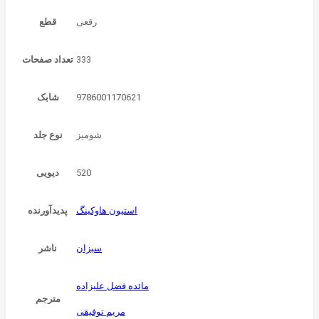
قطع
333
تعداد صفحات
9786001170621
شابک
شوميز
نوع جلد
520
دیویی
استیون هاوکینگ
پدیدآورنده
سبزان
ناشر
مائده فضل علیزاده
مترجم
مریم توفیقی