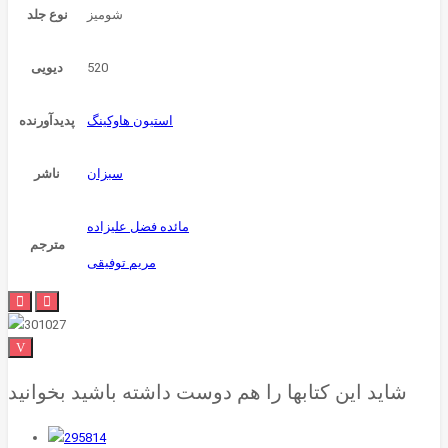
شوميز
نوع جلد
520
دیویی
استیون هاوکینگ
پدیدآورنده
سبزان
ناشر
مائده فضل علیزاده
مترجم
مریم توفیقی
شاید این کتابها را هم دوست داشته باشید بخوانید