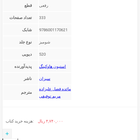
قطع
333
تعداد صفحات
9786001170621
شابک
شوميز
نوع جلد
520
دیویی
استیون هاوکینگ
پدیدآورنده
سبزان
ناشر
مائده فضل علیزاده
مترجم
مریم توفیقی
۴,۷۴۰,۰۰۰
ریال
هزینه خرید کتاب:
+