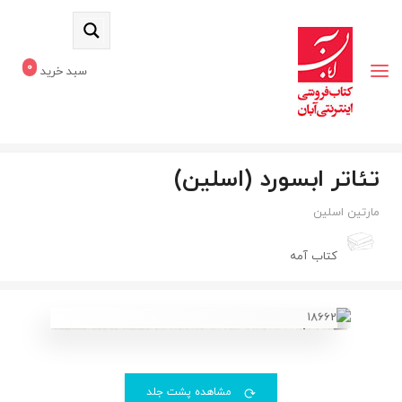
0
سبد خرید
تئاتر ابسورد (اسلین)
مارتین اسلین
کتاب آمه
مشاهده پشت جلد