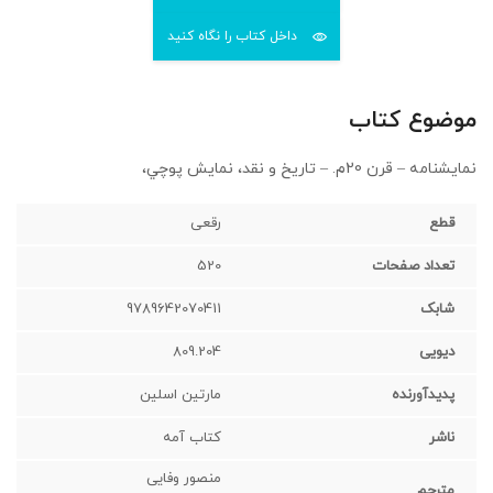
داخل کتاب را نگاه کنید
موضوع کتاب
نمايشنامه – قرن 20م. – تاريخ و نقد، نمايش پوچي،
قطع
رقعی‌
تعداد صفحات
520
شابک
9789642070411
دیویی
809.204
پدیدآورنده
مارتین اسلین
ناشر
کتاب آمه
منصور وفایی
مترجم