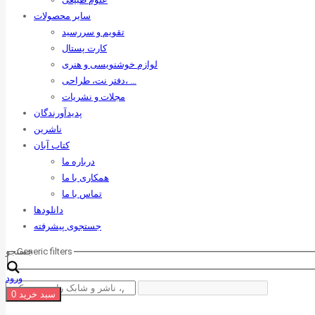
سایر محصولات
تقویم و سررسید
کارت پستال
لوازم خوشنویسی و هنری
دفتر نت، طراحی، …
مجلات و نشریات
پدیدآورندگان
ناشرین
کتاب آبان
درباره ما
همکاری با ما
تماس با ما
دانلودها
جستجوی پیشرفته
Generic filters
جستجو
ورود
سبد خرید
0