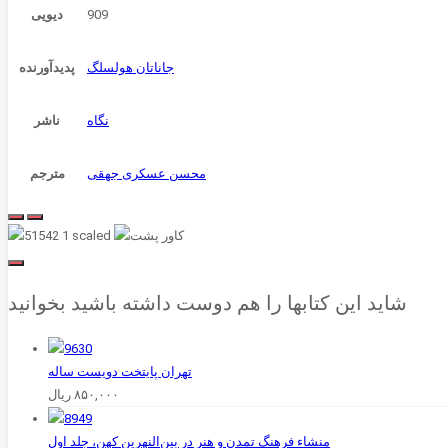
909
دیویی
جاناتان هولسلگ
پدیدآورنده
نگاه
ناشر
محسن عسکری جهقی
مترجم
شاید این کتابها را هم دوست داشته باشید بخوانید
۸۵۰,۰۰۰
ریال
منشاء فرهنگ‌ تمدن‌ و هنر در بین‌النهرین‌ کهن، جلد اول