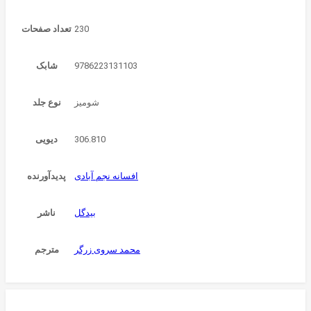
230
تعداد صفحات
9786223131103
شابک
شومیز
نوع جلد
306.810
دیویی
افسانه نجم آبادی
پدیدآورنده
بیدگل
ناشر
محمد سروی زرگر
مترجم