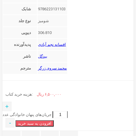
9786223131103
شابک
شومیز
نوع جلد
306.810
دیویی
افسانه نجم آبادی
پدیدآورنده
بیدگل
ناشر
محمد سروی زرگر
مترجم
۶,۵۰۰,۰۰۰
ریال
هزینه خرید کتاب:
+
جریان‌های پنهان خانوادگی عدد
-
افزودن به سبد خرید