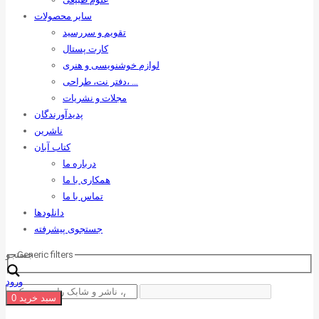
سایر محصولات
تقویم و سررسید
کارت پستال
لوازم خوشنویسی و هنری
دفتر نت، طراحی، …
مجلات و نشریات
پدیدآورندگان
ناشرین
کتاب آبان
درباره ما
همکاری با ما
تماس با ما
دانلودها
جستجوی پیشرفته
Generic filters
جستجو
ورود
سبد خرید
0