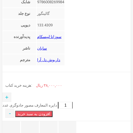
9786008269984
شابک
گالینگور
نوع جلد
133.4309
دیویی
سوزانا لیپسکام
پدیدآورنده
سایان
ناشر
داریوش دل آرا
مترجم
۳۸,۰۰۰,۰۰۰
ریال
هزینه خرید کتاب:
+
دایره المعارف مصور جادوگری عدد
-
افزودن به سبد خرید