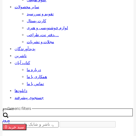
سایر محصولات
تقویم و سررسید
کارت پستال
لوازم خوشنویسی و هنری
دفتر نت، طراحی، …
مجلات و نشریات
پدیدآورندگان
ناشرین
کتاب آبان
درباره ما
همکاری با ما
تماس با ما
دانلودها
جستجوی پیشرفته
Generic filters
جستجو
ورود
سبد خرید
0