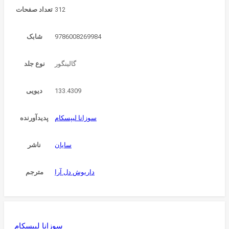
312
تعداد صفحات
9786008269984
شابک
گالینگور
نوع جلد
133.4309
دیویی
سوزانا لیپسکام
پدیدآورنده
سایان
ناشر
داریوش دل آرا
مترجم
سوزانا لیپسکام