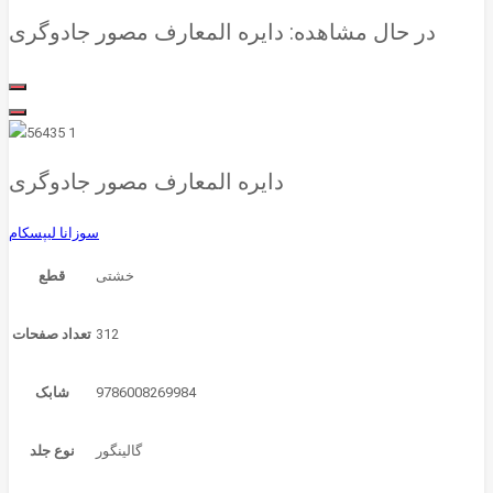
در حال مشاهده:
دایره المعارف مصور جادوگری
دایره المعارف مصور جادوگری
سوزانا لیپسکام
قطع
312
تعداد صفحات
9786008269984
شابک
گالینگور
نوع جلد