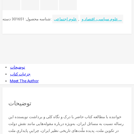
بر
نظریه
شیوه
علوم سیاسی، اقتصاد و ...
,
علوم اجتماعی
دسته:
شناسه محصول:
301651
تولید
آسیایی
عدد
توضیحات
جزئیات کتاب
Meet The Author
توضیحات
خواننده با مطالعه کتاب حاضر با درک و نگاه کلی و برداشت نویسنده این
رساله نسبت به مسائل ایران، به‌ویژه درباره مقوله‌هایی مانند نقش دولت
در تکوین ملت، پدیده ملّت‌های تاریخی نظیر ایران، چراییِ پایداریِ ملت