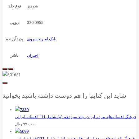
شوميز
نوع جلد
320.0955
دیویی
بابک امیر خسروی
پدیدآورنده
اختران
ناشر
شاید این کتابها را هم دوست داشته باشید بخوانید
فرهنگ افسانه‌های مردم ایران، جلد سیزدهم (م)،شامل 111 افسانه ایرانی
۹۹۰,۰۰۰
ریال
فرهنگ افسانه‌های مردم ایران، جلد هشتم (ش)، شامل 111افسانه ایرانی