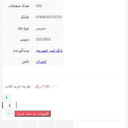
550
تعداد صفحات
9789642070725
شابک
شوميز
نوع جلد
320.0955
دیویی
بابک امیر خسروی
پدیدآورنده
اختران
ناشر
۲,۷۵۰,۰۰۰
ریال
هزینه خرید کتاب:
+
دولت
در
-
افزودن به سبد خرید
ایران
نقدی