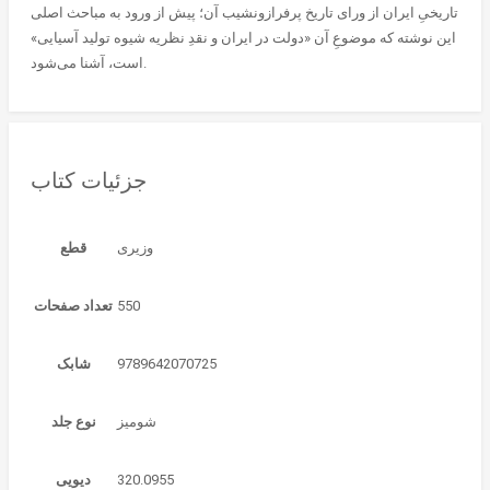
تاریخیِ ایران از ورای تاریخ پرفرازونشیب آن؛ پیش از ورود به مباحث اصلی
این نوشته که موضوعِ آن «دولت در ایران و نقدِ نظریه شیوه تولید آسیایی»
است، آشنا می‌شود.
جزئیات کتاب
قطع
550
تعداد صفحات
9789642070725
شابک
شوميز
نوع جلد
320.0955
دیویی