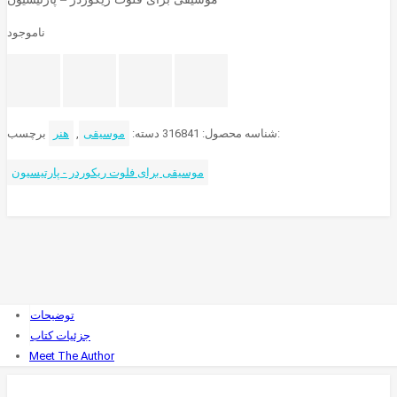
ناموجود
برچسب:
شناسه محصول:
316841
دسته:
موسیقی
,
هنر
موسیقی برای فلوت ریکوردر - پارتیسیون
توضیحات
جزئیات کتاب
Meet The Author