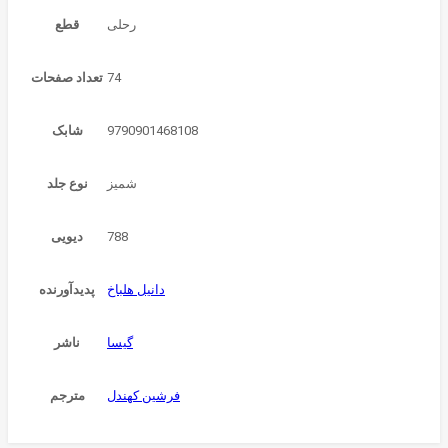
رحلی
قطع
74
تعداد صفحات
9790901468108
شابک
شمیز
نوع جلد
788
دیویی
دانیل هلباخ
پدیدآورنده
گیسا
ناشر
فرشین کهندل
مترجم