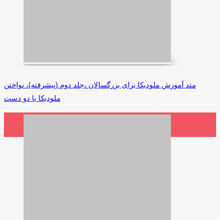
متد آموزش ملودیکا برای بزرگسالان ،جلد دوم (پیشرفته)، نواختن
ملودیکا با دو دست
2,300,000 ریال
افزودن به سبد خرید