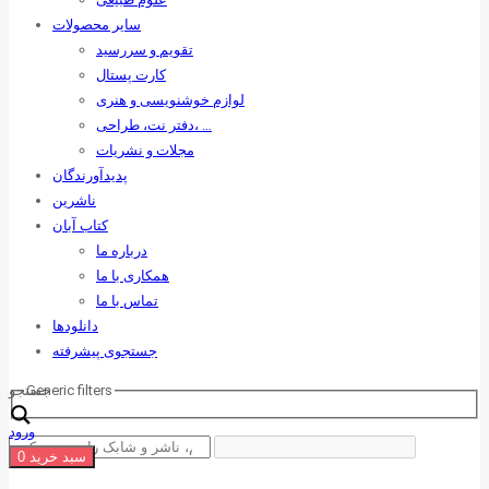
سایر محصولات
تقویم و سررسید
کارت پستال
لوازم خوشنویسی و هنری
دفتر نت، طراحی، …
مجلات و نشریات
پدیدآورندگان
ناشرین
کتاب آبان
درباره ما
همکاری با ما
تماس با ما
دانلودها
جستجوی پیشرفته
Generic filters
جستجو
ورود
سبد خرید
0