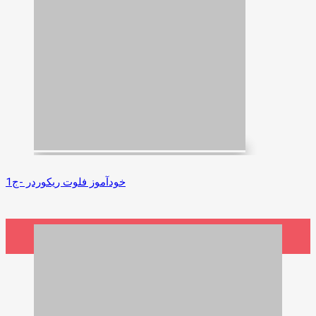
خودآموز فلوت‌ ریکوردر -ج1
4,500,000 ریال
افزودن به سبد خرید