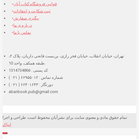
قوانین فروشگاه کتاب آبان
ثبت شکایت و انتقادات
پیگیری سفارش
درباره ی ما
تماس با ما
تهران، خیابان انقلاب، خیابان فخر رازی، بن‌بست فاتحی داریان، پلاک ۲،
طبقه همکف، واحد 10.
کد پستی : 1314734866
شماره تماس : ۶۶۹۵۵۰۱۲ ( ۰۲۱ )
دورنگار : ۶۶۴۰۱۶۴۳ ( ۰۲۱ )
abanbook.pub@gmail.com
تمام حقوق مادی و معنوی سایت برای نشرآبان محفوظ است. طراحی و اجرا
انیاک