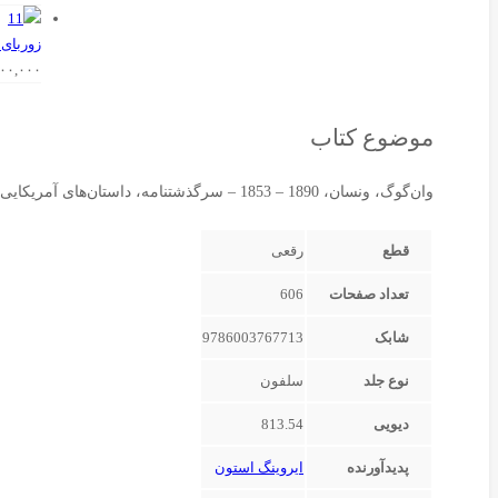
زوربای 
۵۰۰,۰۰۰
موضوع کتاب
وان‌گوگ، ونسان، 1890 – 1853 – سرگذشتنامه، داستان‌های آمریکایی – قرن 20م.، نقاشان – هلند – داستان،
قطع
رقعی‌
تعداد صفحات
606
شابک
9786003767713
نوع جلد
سلفون‌
دیویی
813.54
پدیدآورنده
ایروینگ استون