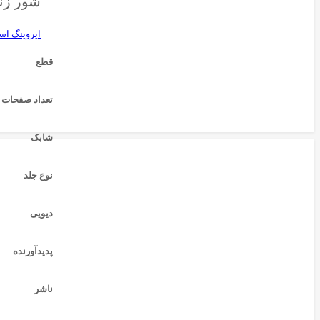
شور زن
ایروینگ اس
قطع
تعداد صفحات
شابک
نوع جلد
دیویی
پدیدآورنده
ناشر