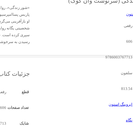
دگی (سرنوشت وان گوگ)
«شور زندگی»، روای
تون
پاریس پساامپرسیون
او بازآفرینی می‌گر
رقعی‌
شخصیتی یگانه روای
سپری کرده است. نک
606
رسیدن به سرخوشی و
9786003767713
جزئیات کتاب
سلفون‌
813.54
قطع
رقعی
ایروینگ استون
تعداد صفحات
606
نگاه
شابک
713