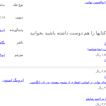
ابوالحسن تهامی
نوع جلد
سلفو
دیویی
3.54
پدیدآورنده
ایرو
کتابها را هم دوست داشته باشید بخوانید
ناشر
نگاه
، (نمایشنامه)
۱,
ریال
مترجم
ابوا
۲,
ریال
ایروینگ استون
ای نهانی بر اساس اشعاری از مثنوی معنوی ‌به زبان انگلیسی
۲
ریال
زه، احمد شاملو
۳,
ریال