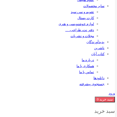
سایر محصولات
تقویم و سررسید
کارت پستال
لوازم خوشنویسی و هنری
دفتر نت، طراحی، …
مجلات و نشریات
پدیدآورندگان
ناشرین
کتاب آبان
درباره ما
همکاری با ما
تماس با ما
دانلودها
جستجوی پیشرفته
ورود
سبد خرید
0
سبد خرید