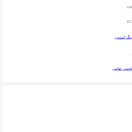
ن‌
81
ینگ استون
لحسن تهامی