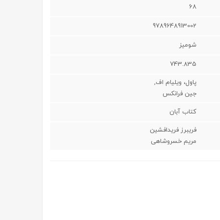
68
9789648913002
شوميز
743.835
پاول، ویلیام اف,
جین فرانکس
کتاب آبان
فریبرز فرید‌افشین
مریم خسروشاهی