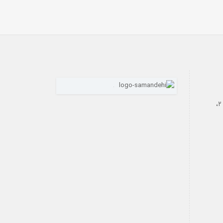
رازی، بن‌بست فاتحی داریان، پلاک ۲،