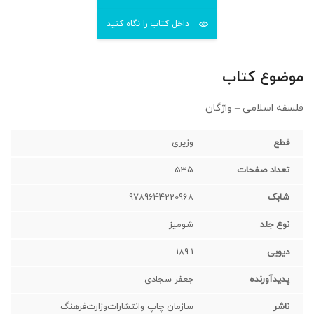
داخل کتاب را نگاه کنید
موضوع کتاب
فلسفه اسلامی – واژگان
قطع
وزیری‌
تعداد صفحات
535
شابک
9789644220968
نوع جلد
شومیز
دیویی
189.1
پدیدآورنده
جعفر سجادی
ناشر
سازمان‌ چاپ‌ وانتشارات‌وزارت‌فرهنگ‌