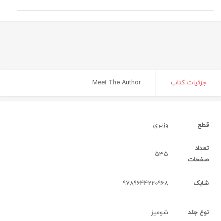
جزئیات کتاب
Meet The Author
قطع
وزیری‌
تعداد
535
صفحات
شابک
9789644220968
نوع جلد
شومیز