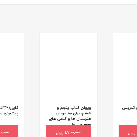
و تدریس
ویولن کتاب پنجم و
کای
ششم، برای هنرجویان
پیشبردی وی
هنرستان ها و کلاس های
موسیقی ملی
د خرید
1,700,000 ریال
افزودن به سبد خرید
,200,000
افزودن 