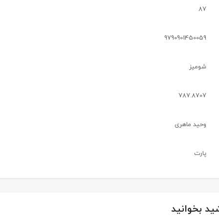
87
9790901450059
شوميز
787.8707
وحید ماهری
پارت
ید بخوانید