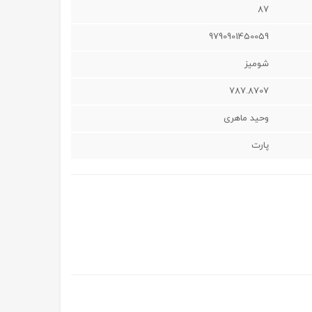
87
9790901450059
شوميز
787.8707
وحید ماهری
پارت