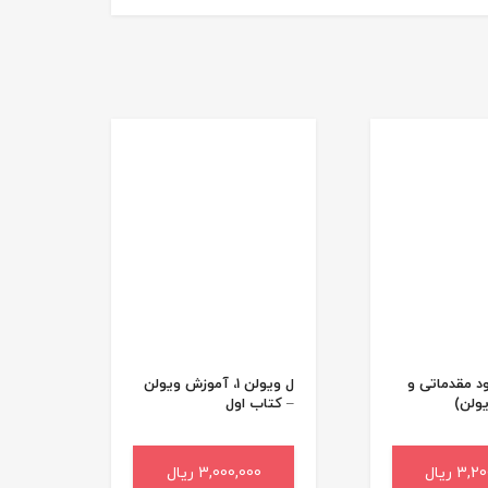
زر(36اتود مقدماتی و
ل ویولن 1، آموزش ویولن
ولن)
– کتاب اول
3 ریال
به سبد خرید
3,000,000 ریال
افزودن به سبد خرید