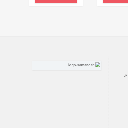
رازی، بن‌بست فاتحی داریان، پلاک ۲،