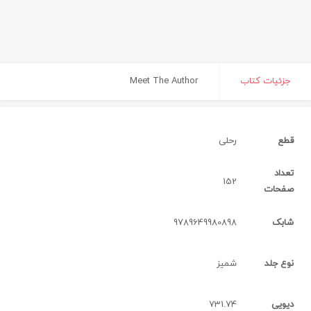
جزئیات کتاب
Meet The Author
قطع
رحلی
تعداد
152
صفحات
شابک
9789649980898
نوع جلد
شميز
دیویی
731.74