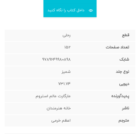
داخل کتاب را نگاه کنید
قطع
رحلی
تعداد صفحات
152
شابک
9789649980898
نوع جلد
شميز
دیویی
731.74
پدیدآورنده
مارگارت مالم استروم
ناشر
خانه هنرمندان
مترجم
اعظم خرمی