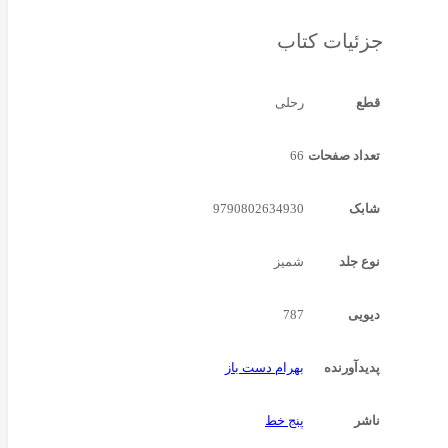
جزئیات کتاب
قطع
رحلی
تعداد صفحات
66
شابک
9790802634930
نوع جلد
شمیز
دیویی
787
پدیدآورنده
بهرام دست باز
ناشر
پنج خط