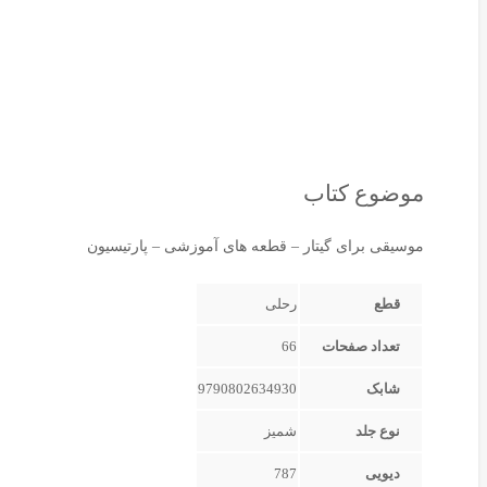
موضوع کتاب
موسیقی برای گیتار – قطعه های آموزشی – پارتیسیون
قطع
رحلی
تعداد صفحات
66
شابک
9790802634930
نوع جلد
شمیز
دیویی
787