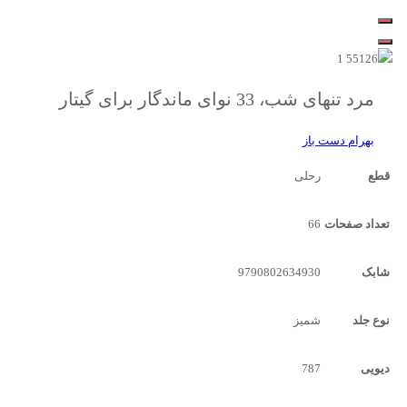
مرد تنهای شب، 33 نوای ماندگار برای گیتار
بهرام دست باز
قطع
رحلی
تعداد صفحات
66
شابک
9790802634930
نوع جلد
شمیز
دیویی
787