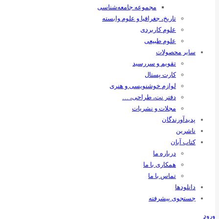
مجموعه جامعه‌شناسی
تاریخ، جغرافیا و علوم وابسته
علوم کاربردی
علوم طبیعی
سایر محصولات
تقویم و سررسید
کارت پستال
لوازم خوشنویسی و هنری
دفتر نت، طراحی، …
مجلات و نشریات
پدیدآورندگان
ناشرین
کتاب آبان
درباره ما
همکاری با ما
تماس با ما
دانلودها
جستجوی پیشرفته
ورود