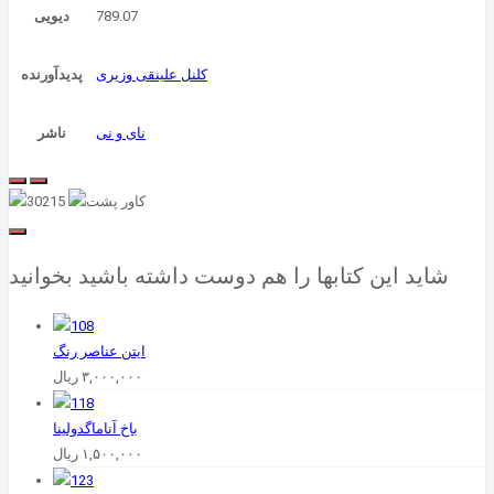
789.07
دیویی
کلنل علینقی وزیری
پدیدآورنده
نای و نی
ناشر
شاید این کتابها را هم دوست داشته باشید بخوانید
ایتن عناصر رنگ
۳,۰۰۰,۰۰۰
ریال
باخ‌ آناماگدولینا
۱,۵۰۰,۰۰۰
ریال