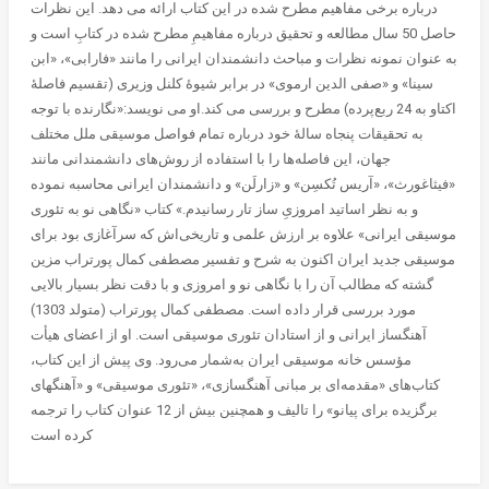
درباره برخی مفاهیم مطرح شده در این کتاب ارائه می دهد. این نظرات
حاصل 50 سال مطالعه و تحقیق درباره مفاهیمِ مطرح شده در کتابِ است و
به عنوان نمونه نظرات و مباحث دانشمندان ایرانی را مانند «فارابی»، «ابن
سینا» و «صفی الدین ارموی» در برابر شیوۀ کلنل وزیری (تقسیم فاصلۀ
اکتاو به 24 ربع‌پرده) مطرح و بررسی می کند.او می نویسد:«نگارنده با توجه
به تحقیقات پنجاه سالۀ خود درباره تمام فواصل موسیقی ملل مختلف
جهان، این فاصله‌ها را با استفاده از روش‌های دانشمندانی مانند
«فیثاغورث»، «آریس تُکسِن» و «زارلَن» و دانشمندان ایرانی محاسبه نموده
و به نظر اساتید امروزیِ ساز تار رسانیدم.» کتاب «نگاهی نو به تئوری
موسیقی ایرانی» علاوه بر ارزش علمی و تاریخی‌اش که سرآغازی بود برای
موسیقی جدید ایران اکنون به شرح و تفسیر مصطفی کمال پورتراب مزین
گشته که مطالب آن را با نگاهی نو و امروزی و با دقت نظر بسیار بالایی
مورد بررسی قرار داده است. مصطفی کمال پورتراب (متولد 1303)
آهنگساز ایرانی و از استادان تئوری موسیقی است. او از اعضای هیأت
مؤسس خانه موسیقی ایران به‌شمار می‌رود. وی پیش از این کتاب،
کتاب‌های «مق‍دمه‌ای بر مب‍انی آهن‍گس‍ازی»، «تئوری موسیقی» و «آهن‍گه‍ای
برگزیده برای پی‍انو» را تالیف و همچنین بیش از 12 عنوان کتاب را ترجمه
کرده است