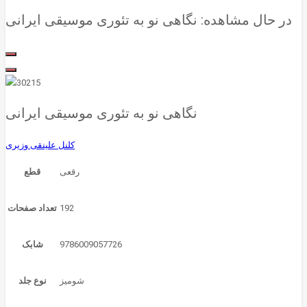
در حال مشاهده:
نگاهی نو به تئوری موسیقی ایرانی
نگاهی نو به تئوری موسیقی ایرانی
کلنل علینقی وزیری
قطع
192
تعداد صفحات
9786009057726
شابک
شومیز
نوع جلد