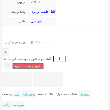
789.07
دیویی
کلنل علینقی وزیری
پدیدآورنده
نای و نی
ناشر
۳,۰۰۰,۰۰۰
ریال
هزینه خرید کتاب:
+
نگاهی نو به تئوری موسیقی ایرانی عدد
-
افزودن به سبد خرید
,
آموزش
برچسب:
شناسه محصول:
292820
دسته:
موسیقی
,
هنر
موسیقی ایرانی