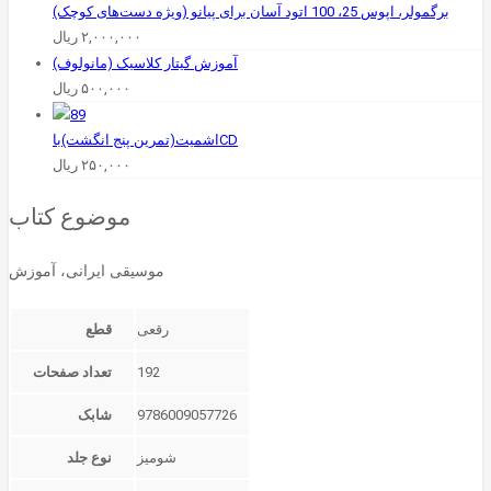
برگمولر، اپوس 25، 100 اتود آسان برای پیانو (ویژه دست‌های کوچک)
۲,۰۰۰,۰۰۰
ریال
آموزش گیتار کلاسیک (مانولوف)
۵۰۰,۰۰۰
ریال
اشمیت‌(تمرین پنج انگشت)باCD
۲۵۰,۰۰۰
ریال
موضوع کتاب
موسیقی ایرانی، آموزش
قطع
192
تعداد صفحات
9786009057726
شابک
شومیز
نوع جلد