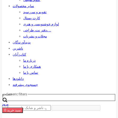
سایر محصولات
تقویم و سررسید
کارت پستال
لوازم خوشنویسی و هنری
دفتر نت، طراحی، …
مجلات و نشریات
پدیدآورندگان
ناشرین
کتاب آبان
درباره ما
همکاری با ما
تماس با ما
دانلودها
جستجوی پیشرفته
Generic filters
جستجو
ورود
سبد خرید
0