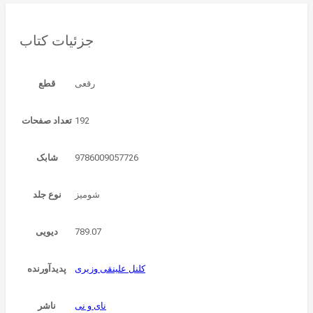
جزئیات کتاب
قطع
192
تعداد صفحات
9786009057726
شابک
شومیز
نوع جلد
789.07
دیویی
کلنل علینقی وزیری
پدیدآورنده
نای و نی
ناشر