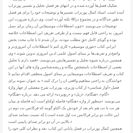
تفکیک فصل‌ها آورده شده و در انتهای هر فصل تحلیل و تفسیر پورتراب
آمده است. استاد کمال پورتراب تفسیرها و توضیحات خود را برای هر فصل
به طور جداگانه و در مجموع در80 نکته آورده است. وی درباره ضرورت این
توضیحات می‌نویسد: «چون اصطلاحات موسیقاییِ آن زمان برای نسل
امروز، به راحتی قابل فهم نیست و از طرفی تعریفِ این اصطلاحات خلاصه
بوده و گویای کامل حقِ مطلب نبودند، برآن شدم تا با چاپ مجدد بخش
ایرانی کتاب «تئوری موسیقی» کاری کنم تا اصطلاحات آن امروزی‌تر و
واضح‌تر و تعریف‌ها بر مبنای اصولِ علمی ادبیِ امروزی تدوین شوند.» وی
همچنین درباره شیوه تحلیل و تفسیرهایش می‌نویسد: «قصد دارم با تحلیلِ
بعضی از اصطلاحات نامشخصِ بیگانه و ریشه‌شناسیِ واژه های آنها در این
کتاب و تعریف اصطلاحات موسیقایی بر مبنای اصول منطقی اقدام نمایم تا
خوانندگان به راحتی مفاهیم واقعی ان را درک کنند.» به عنوان نمونه برای
فصل «آواز شناسی» از کتاب وزیری، پورتراب شرح مفصلی از چهار واژۀ
«گام»، «هنگام»، «زیل» و «ربع‌پرده» ارائه می دهد. درباره «هنگام»
می‌نویسد: «منظور از واژه «هنگام» فاصله اوکتاو است (به فاصله ی میان
هر نت تا نت هم نام بعد از خودش یک اکتاو گویند که فرکانس نت دوم در
این حالت دو برابر فرکانس نت اول شده است.) که نسبت بسامد صدای
بالایی در آن دو برابر صدای پایینی است.»
همچنین کمال پورتراب در فصل پایانی این کتاب، نقد و نظراتِ کلی خود را