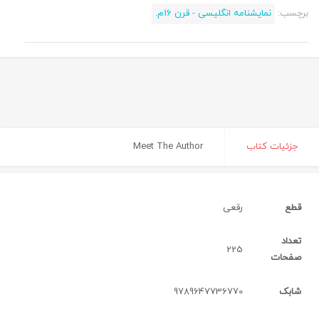
برچسب:
نمایشنامه انگلیسی - قرن 16م.
جزئیات کتاب
Meet The Author
قطع
رقعی‌
تعداد
225
صفحات
شابک
9789647736770