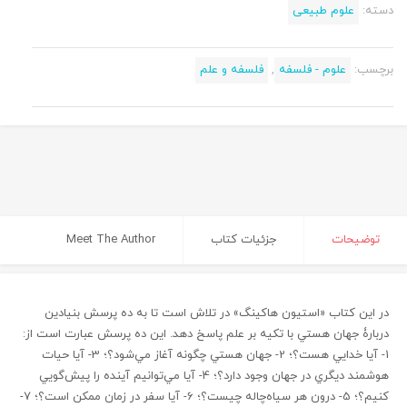
دسته:
علوم طبیعی
برچسب:
علوم - فلسفه
,
فلسفه و علم
توضیحات
جزئیات کتاب
Meet The Author
در اين كتاب «استيون هاكينگ» در تلاش است تا به ده پرسش بنيادين
دربارۀ جهان هستي با تكيه بر علم پاسخ دهد. اين ده پرسش عبارت است از:
1- آيا خدايي هست؟؛ 2- جهان هستي چگونه آغاز مي‌شود؟؛ 3- آيا حيات
هوشمند ديگري در جهان وجود دارد؟؛ 4- آيا مي‌توانيم آينده را پيش‌گويي
كنيم؟؛ 5- درون هر سياه‌چاله چيست؟؛ 6- آيا سفر در زمان ممكن است؟؛ 7-