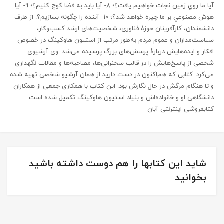
آيا ما روي زمين نجات خواهيم يافت؟؛ 8- آيا بايد به فضا كوچ كنيم؟؛ 9- آيا
هوش مصنوعي بر ما چيره خواهد شد؟؛ 10- آينده را چگونه بسازيم؟. از طرف
دانشمندان، کارآفرینان حوزۀ فناوری، شخصیت‌های ارشد کسب‌و‌کار،
سیاست‌مداران و عموم مردم به‌طور مرتب از استیون هاوکینگ در خصوص
افکار و ایده‌هایش دربارۀ پرسش‌های بزرگ پرسیده می‌شد. وی آرشیوی
شخصی از پاسخ‌هایش را در قالب سخنرانی‌ها، مصاحبه‌ها و مقالات نگهداری
می‌کرد. کتابی که هم‌اکنون در دست دارید از همان آرشیو شخصی تهیه شده
و تا هنگام مرگش در حال نگارش بود. این کتاب با همکاری جمعی از همکاران
دانشگاهی او و خانواده‌اش و بنیاد استیون هاوکینگ تکمیل شده است.
کتابفروشی اینترنتی آبان
شاید این کتابها را هم دوست داشته باشید
بخوانید