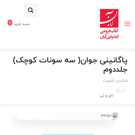
0
سبد خرید
پاگانینی جوان( سه سونات کوچک)
جلددوم
فرانتس شوبرت
نای و نی