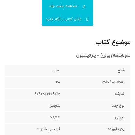
مشاهده پشت جلد
داخل کتاب را نگاه کنید
موضوع کتاب
سونات‌ها(ویولن) – پارتیسیون
قطع
رحلی
تعداد صفحات
28
شابک
9790802609716
نوع جلد
شومیز
دیویی
787.2
پدیدآورنده
فرانتس شوبرت