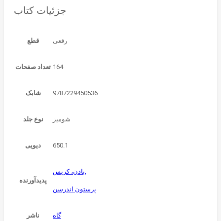
جزئیات کتاب
قطع
164
تعداد صفحات
9787229450536
شابک
شومیز
نوع جلد
650.1
دیویی
بادن، کریس,
پدیدآورنده
پرستون اندرسن
گاه
ناشر