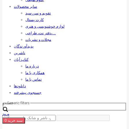
سایر محصولات
تقویم و سررسید
کارت پستال
لوازم خوشنویسی و هنری
دفتر نت، طراحی، …
مجلات و نشریات
پدیدآورندگان
ناشرین
کتاب آبان
درباره ما
همکاری با ما
تماس با ما
دانلودها
جستجوی پیشرفته
Generic filters
جستجو
ورود
سبد خرید
0