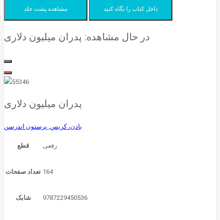
داخل کتاب را نگاه کنید
مشاهده پشت جلد
در حال مشاهده:
پدران میلیون دلاری
پدران میلیون دلاری
بادن، کریس,
پرستون اندرسن
قطع
164
تعداد صفحات
9787229450536
شابک