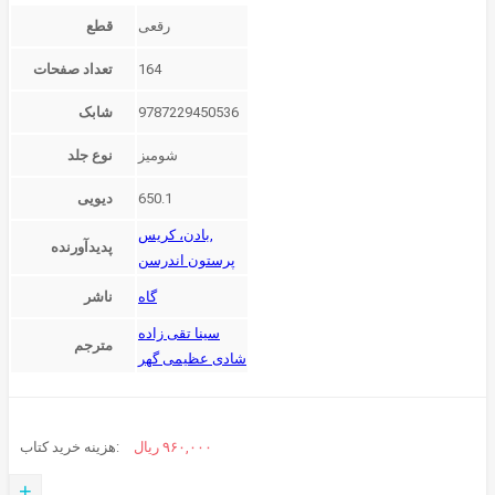
قطع
164
تعداد صفحات
9787229450536
شابک
شومیز
نوع جلد
650.1
دیویی
بادن، کریس,
پدیدآورنده
پرستون اندرسن
گاه
ناشر
سینا تقی زاده
مترجم
شادی عظیمی گهر
۹۶۰,۰۰۰
ریال
هزینه خرید کتاب:
+