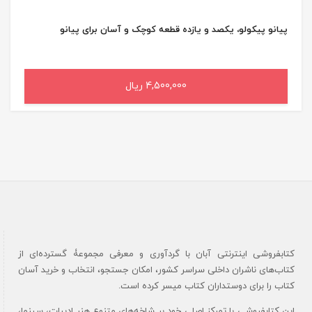
پیانو پیکولو، یکصد و یازده قطعه کوچک و آسان برای پیانو
4,500,000 ریال
افزودن به سبد خرید
کتابفروشی اینترنتی آبان با گردآوری و معرفی مجموعۀ گسترده‌ای از
کتاب‌های ناشران داخلی سراسر کشور، امکان جستجو، انتخاب و خرید آسان
کتاب را برای دوستداران کتاب میسر کرده است.
این کتابفروشی با تمرکز اصلی خود بر شاخه‌های متنوع هنر ادبیات، سینما،