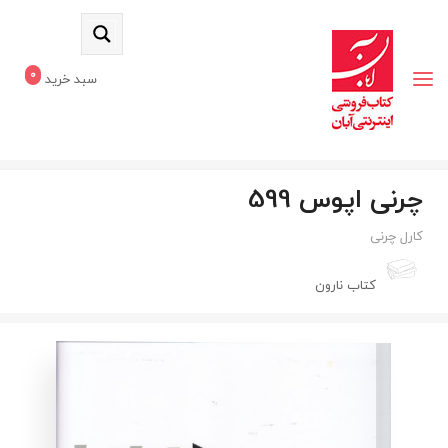
0
سبد خرید
چرنی اپوس 599
کارل چرنی
کتاب نارون