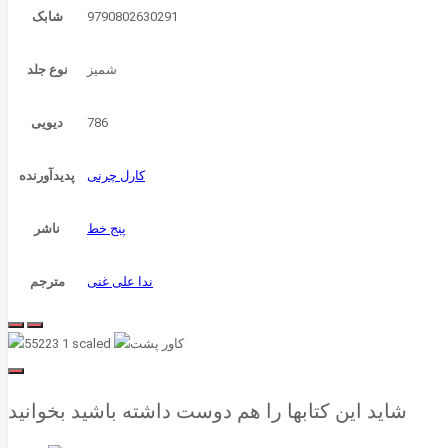
9790802630291
شابک
شمیز
نوع جلد
786
دیویی
کارل چرنی
پدیدآورنده
پنج خط
ناشر
ندا علی غنی
مترجم
شاید این کتابها را هم دوست داشته باشید بخوانید