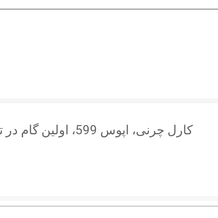
کارل چرنی، اپوس 599، اولین گام در تکنیک پیانو، تمرینات کاربردی برای مبتدیان