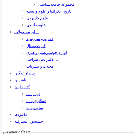
مجموعه جامعه‌شناسی
تاریخ، جغرافیا و علوم وابسته
علوم کاربردی
علوم طبیعی
سایر محصولات
تقویم و سررسید
کارت پستال
لوازم خوشنویسی و هنری
دفتر نت، طراحی، …
مجلات و نشریات
پدیدآورندگان
ناشرین
کتاب آبان
درباره ما
همکاری با ما
تماس با ما
دانلودها
جستجوی پیشرفته
Generic filters
جستجو