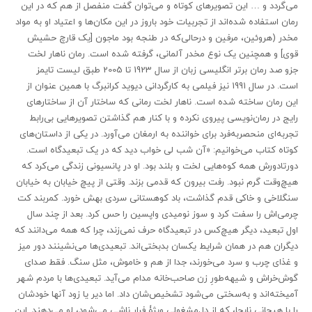
می‌گردد و … این تصویرهای کوتاه و می‌توان گفت منفصل از هم که در این
رمان استفاده شده‌اند از تجربیات خود باروز در این مکان‌ها و اعتیاد او به مواد
مخدر (هروئین، مرفین و در‌حالی‌که در طنجه بود ماجون [یک قارچ حشیش
قوی] و همچنین یک نوع مخدر آلمانی، گرفته شده است. رمان ناهار لخت
جزو صد رمان برتر انگلیسی زبان از سال 1923 تا 2005 طبق لیست تایمز
است. در سال 1991 نیز فیلمی به کارگردانی دیوید کرانبرگ با همین عنوان از
این رمان ساخته شده است. ناهار لخت رمانی که ساختار آن از ساختارهای
رایج در رمان‌نویسی پیروی نکرده و با کنار هم گذاشتن تصویرهایی بی‌رابط
تجربه‌ای منحصر‌به‌فرد برای خواننده به ارمغان می‌آورد. در یکی از داستان‌های
کوتاه کتاب می‌خوانیم: «آن شب لی خواب دید که در یک تبعیدگاه است.
دورتادورش همه کوه‌هایی لخت و بلند بود. او در پانسیونی زندگی می‌کرد که
هیچ‌وقت گرم نبود. رفت بیرون که قدمی بزند. وقتی از پیچ خیابان به خیابان
سنگلاخی و خاکی قدم گذاشت، باد کوهستانی سردی بهش خورد. کمربند کت
چرمی‌اش را سفت کرد و سوز نومیدی واپسین را حس کرد. بعد از چند سال
اول تبعید، دیگر هیچ‌کس در تبعیدگاه حرف نمی‌زند، چرا که همه می‌دانند که
دیگران هم در همان شرایط یکسان بدبختی‌اند. تبعیدی‌ها می‌نشینند دور میز
و غذای چرب و سرد می‌خورند، جدا از هم و خاموش، مثل سنگ. فقط صدای
گوش‌خراش و شیهه‌طورِ زن صاحب‌خانه مدام می‌آید. تبعیدی‌ها با مردم شهر
آمیخته‌اند و به‌سختی می‌شود تشخیص‌شان داد. اما دیر یا زود آنها خودشان
را با هیجانی نابجا، که از دل‌مشغولی ویژۀ فرار ناشی می‌شود، لو می‌دهند. این