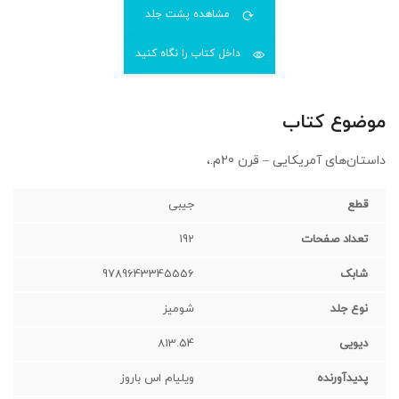
مشاهده پشت جلد
داخل کتاب را نگاه کنید
موضوع کتاب
داستان‌های آمریکایی – قرن 20م.،
قطع
جیبی
تعداد صفحات
192
شابک
9789643345556
نوع جلد
شوميز
دیویی
813.54
پدیدآورنده
‏‫ویلیام اس باروز