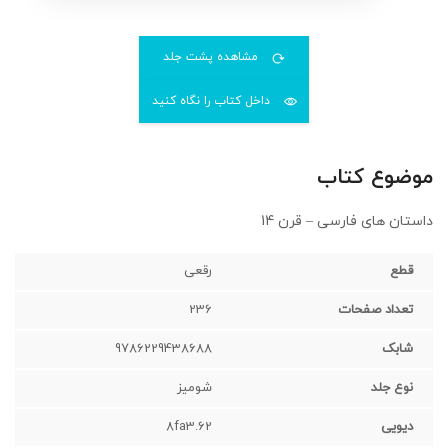
مشاهده پشت جلد
داخل کتاب را نگاه کنید
موضوع کتاب
داستان های فارسی – قرن 14
قطع
رقعی‌
تعداد صفحات
236
شابک
9786229438688
نوع جلد
شومیز
دیویی
8fa3.62