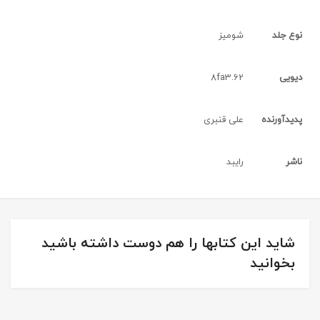
نوع جلد
شومیز
دیویی
8fa3.62
پدیدآورنده
علی قنبری
ناشر
رایبد
شاید این کتابها را هم دوست داشته باشید
بخوانید