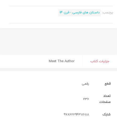
برچسب:
داستان های فارسی - قرن 14
جزئیات کتاب
Meet The Author
قطع
رقعی‌
تعداد
236
صفحات
شابک
9786229438688