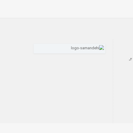
رازی، بن‌بست فاتحی داریان، پلاک ۲،