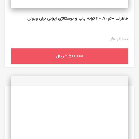
خاطرات 60و70، 40 ترانه پاپ و نوستالژی ایرانی برای ویولن
حامد قره باغ
2,500,000 ریال
افزودن به سبد خرید