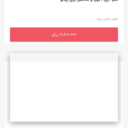
گام‌، آرپژ، آکورد و کادانس برای پیانو
الهام جمالی پویا
2,800,000 ریال
افزودن به سبد خرید