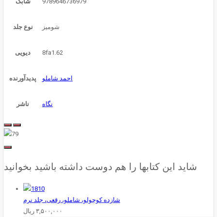
9789646736979
شابک
شوميز
نوع جلد
8fa1.62
دیویی
احمد شاملو
پدیدآورنده
نگاه
ناشر
شاید این کتابها را هم دوست داشته باشید بخوانید
شازده‌ کوچولو، شاملو، رقعی، جلد نرم
۳,۵۰۰,۰۰۰
ریال