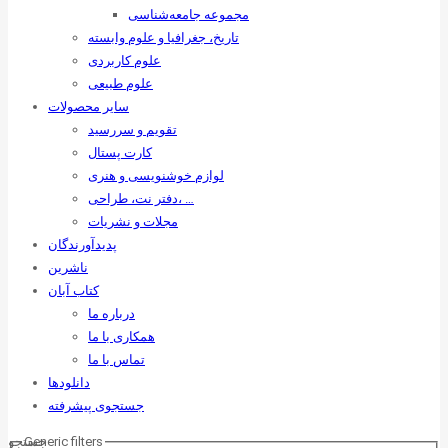
مجموعه جامعه‌شناسی
تاریخ، جغرافیا و علوم وابسته
علوم کاربردی
علوم طبیعی
سایر محصولات
تقویم و سررسید
کارت پستال
لوازم خوشنویسی و هنری
دفتر نت، طراحی، …
مجلات و نشریات
پدیدآورندگان
ناشرین
کتاب آبان
درباره ما
همکاری با ما
تماس با ما
دانلودها
جستجوی پیشرفته
Generic filters
جستجو