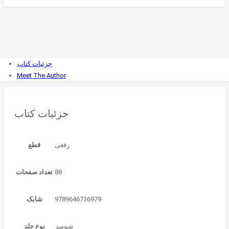
جزئیات کتاب
Meet The Author
جزئیات کتاب
قطع
88
تعداد صفحات
9789646736979
شابک
شوميز
نوع جلد