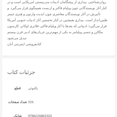
روان‌شناختی. بیداری از پیشگامان ادبیات مدرنیستی امریکایی است و در
کنار آثار نویسندگانی چون ویلیام فاکنر و ارنست همینگوی قرار می‌گیرد. و
تأثیرش در آثار نویسندگان معاصری چون ایدیت وارتون و هنری جیمز
طنین‌انداز است. بیداری همچنین در کنار نخستین آثار ادبیات جنوبی آمریکا
قرار می‌گیرد؛ ادبیاتی که بعدها با آثار ویلیام فاکنر، فلانری اوکانر، کارسون
مکالرز و تنسی ویلیامز به یکی از مهم‌ترین جریان‌های ادبی قرن بیستم
تبدیل می‌شود.
کتابفروشی اینترنتی آبان
جزئیات کتاب
قطع
326
تعداد صفحات
9786226863520
شابک