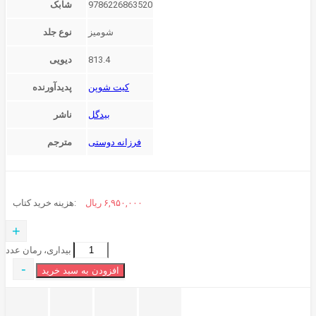
9786226863520
شابک
شوميز
نوع جلد
813.4
دیویی
کیت شوپن
پدیدآورنده
بیدگل
ناشر
فرزانه دوستی
مترجم
۶,۹۵۰,۰۰۰
ریال
هزینه خرید کتاب:
+
بیداری، رمان عدد
-
افزودن به سبد خرید