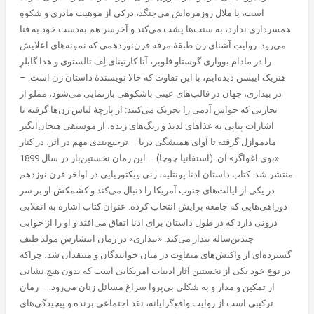
است، با ملال روزمره‌اش می‌جنگد، درکی از موهبت مادری و شکوهِ
همسرداری ندارد، به سنت‌ها پشت می‌کند و آخرسر هم به‌دست خود به فنا
می‌رود. روایتِ آشنای زن طبقۀ مرفه قرن‌نوزدهمی که نمونه‌های اعلایش
را در مادام بوواری گوستاو فلوبر، آنا کارنینای لِف تالستوی و هدا گابلرِ
هنریک ایبسن دیده‌ایم، با این تفاوت که حالا نویسندۀ داستان زن است. –
در بیداری، جهان در قالب‌های عینی باشکوهی بازنمایی می‌شود، مملو از
تجاربی که حواس آدمی را تحریک می‌کنند: از پارچۀ لباس زن‌ها گرفته تا
اشارات پیاپی به غذاهای لذیذ و رنگ‌های زنده، از موسیقی هیجان‌انگیز
مادموازل گرفته تا آوای همیشگی دریا – ترجیع‌بندی مهم در اثر، در کنار
«بوی اغواگر» آن. (استفانیا چوچا) – این رمان نخستین‌بار در سال 1899
منتشر شد. کتاب داستان ادنا پونتلیه، زنی ویکتوریایی در اواخر قرن نوزدهم
در یکی از ایالت‌های جنوب آمریکا را دنبال می‌کند و کشمکش او بر سر
دوراهی‌هایی که جامعه برایش انتخاب کرده. عنوان کتاب اشاره به انقلابی
درونی دارد که در طول داستان برای ادنا اتفاق می‌افتد و او را از خوابی
چندین‌ساله بیدار می‌کند. «بیداری» در زمان انتشارش مولد طیف
گسترده‌ای از واکنش‌های متفاوت در میان خوانندگان و منتقدان شد، چراکه
در نوع خود یکی از نخستین آثار ادبیات آمریکایی است که بدون هیچ نشانی
از تمکین و مدار و به شکلی بی‌پروا سراغ مسائل زنان می‌رود. – رمان
ترکیبی است از روایت واقع‌گرایانه، نقد اجتماعی برنده و پیچیدگی‌های