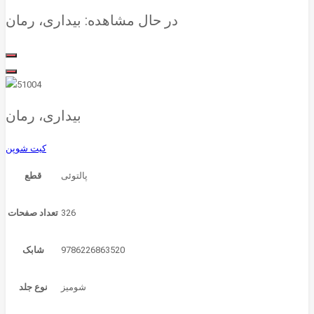
در حال مشاهده:
بیداری، رمان
بیداری، رمان
کیت شوپن
قطع
326
تعداد صفحات
9786226863520
شابک
شوميز
نوع جلد