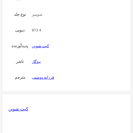
شوميز
نوع جلد
813.4
دیویی
کیت شوپن
پدیدآورنده
بیدگل
ناشر
فرزانه دوستی
مترجم
کیت شوپن