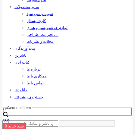
سایر محصولات
تقویم و سررسید
کارت پستال
لوازم خوشنویسی و هنری
دفتر نت، طراحی، …
مجلات و نشریات
پدیدآورندگان
ناشرین
کتاب آبان
درباره ما
همکاری با ما
تماس با ما
دانلودها
جستجوی پیشرفته
Generic filters
جستجو
ورود
سبد خرید
0