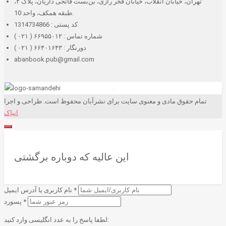
تهران، خیابان انقلاب، خیابان فخر رازی، بن‌بست فاتحی داریان، پلاک ۲،
طبقه همکف، واحد 10.
کد پستی : 1314734866
شماره تماس : ۶۶۹۵۵۰۱۲ ( ۰۲۱ )
دورنگار : ۶۶۴۰۱۶۴۳ ( ۰۲۱ )
abanbook.pub@gmail.com
تمام حقوق مادی و معنوی سایت برای نشرآبان محفوظ است. طراحی و اجرا
انیاک
این عالیه که دوباره برگشتی
*
نام کاربری یا آدرس ایمیل
*
پسورد
لطفا پاسخ را به عدد انگلیسی وارد کنید: