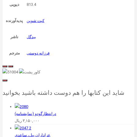
813.4
دیویی
کیت شوپن
پدیدآورنده
بیدگل
ناشر
فرزانه دوستی
مترجم
شاید این کتابها را هم دوست داشته باشید بخوانید
درانتظارگودو (نمایشنامه)
۳,۱۵۰,۰۰۰
ریال
عزاداران‌ بیل‌، ساعدی