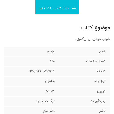
داخل کتاب را نگاه کنید
موضوع کتاب
خواب ديدن، روان‌كاوي،
قطع
وزیری‌
تعداد صفحات
690
شابک
9789643056735
نوع جلد
سلفون‌
دیویی
154.63
پدیدآورنده
زیگموند فروید
ناشر
نشر مرکز