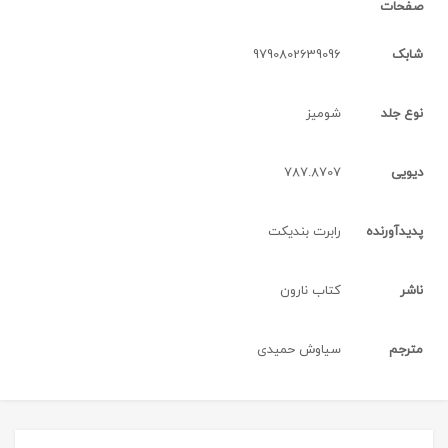
صفحات
شابک
9790802639096
نوع جلد
شومیز
دیویی
787.8707
پدیدآورنده
رابرت بندیکت
ناشر
کتاب نارون
مترجم
سیاوش حمیدی