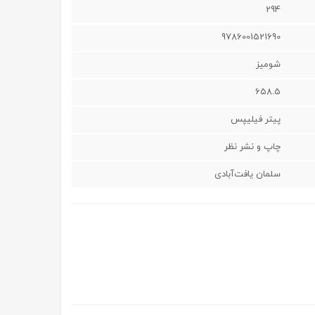
294
9786001521690
شوميز
658.5
پیتر فیلیپس
چاپ و نشر نظر
سلمان یافت‌آبادی