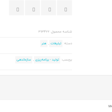
شناسه محصول:
313422
دسته:
تبلیغات
,
هنر
برچسب:
تولید - برنامه‌ریزی
,
سازماندهی
Me