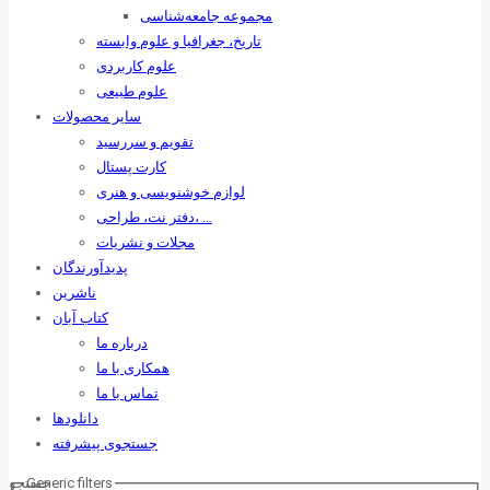
مجموعه جامعه‌شناسی
تاریخ، جغرافیا و علوم وابسته
علوم کاربردی
علوم طبیعی
سایر محصولات
تقویم و سررسید
کارت پستال
لوازم خوشنویسی و هنری
دفتر نت، طراحی، …
مجلات و نشریات
پدیدآورندگان
ناشرین
کتاب آبان
درباره ما
همکاری با ما
تماس با ما
دانلودها
جستجوی پیشرفته
Generic filters
جستجو