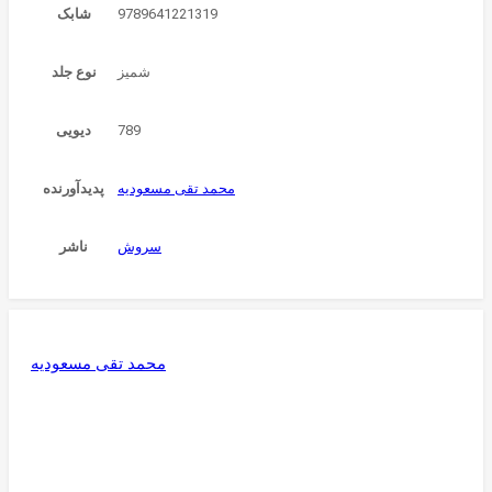
9789641221319
شابک
شمیز
نوع جلد
789
دیویی
محمد تقی مسعودیه
پدیدآورنده
سروش
ناشر
محمد تقی مسعودیه