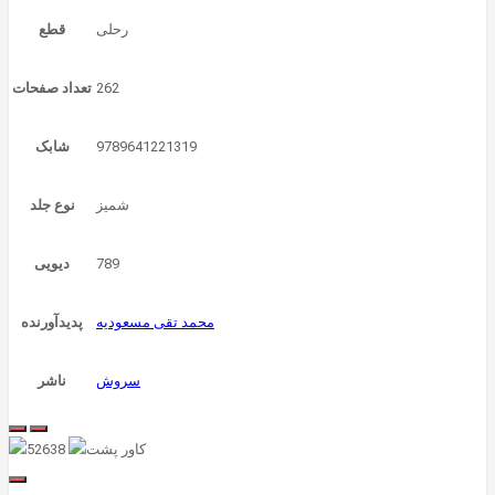
رحلی
قطع
262
تعداد صفحات
9789641221319
شابک
شمیز
نوع جلد
789
دیویی
محمد تقی مسعودیه
پدیدآورنده
سروش
ناشر