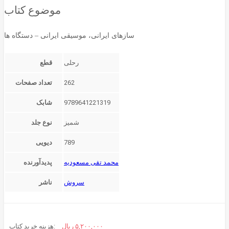
موضوع کتاب
سازهای ایرانی، موسیقی ایرانی – دستگاه ها
رحلی
قطع
262
تعداد صفحات
9789641221319
شابک
شمیز
نوع جلد
789
دیویی
محمد تقی مسعودیه
پدیدآورنده
سروش
ناشر
۵,۲۰۰,۰۰۰
ریال
هزینه خرید کتاب: