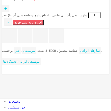
+
سازشناسی (آشنایی علمی با انواع سازها و طبقه بندی آن ها) عدد
-
افزودن به سبد خرید
,
سازهای ایرانی
برچسب:
شناسه محصول:
315008
دسته:
موسیقی
,
هنر
موسیقی ایرانی - دستگاه ها
توضیحات
جزئیات کتاب