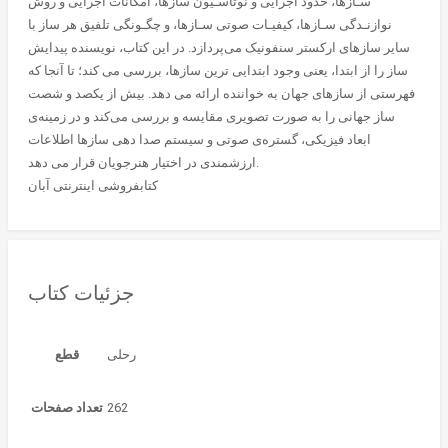
سـازها، حدود اجرایی و نوتاسـیون سازها، امکانات اجرایی و روش
نوازنـدگی سـازها، کیفیـات صوتی سـازها، و چگـونگی تلفیق هر ساز با
سایر سازهای ارکستر سنفونیک می‌پردازد. در این کتاب، نویسنده پیدایش
ساز را از ابتدا، یعنی وجود ابتدایی ترین سازها، بررسی می کند؛ تا آنجا که
فهرستی از سازهای جهان به خواننده ارائه می دهد. بیش از یکصد و شصت
ساز جهانی را به صورت تصویری مقایسه و بررسی می‌کند و در زمینه‌ی
ابعاد فیزیکی، گستره‌ی صوتی و سیستم صدا دهی سازها اطلاعات
ارزشمندی در اختیار هنرجویان قرار می دهد.
کتابفروشی اینترنتی آبان
جزئیات کتاب
رحلی
قطع
262
تعداد صفحات