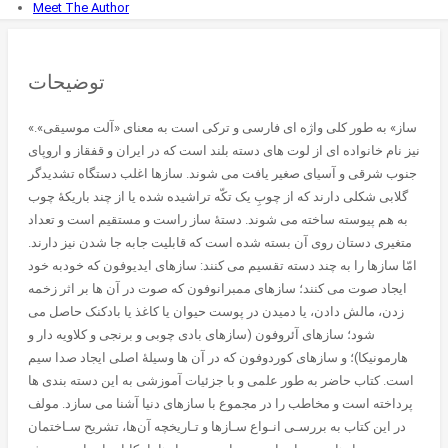
Meet The Author
توضیحات
«ساز» به طور کلی واژه ای فارسی و ترکی است به معنای «آلت موسیقی».
نیز نام خانواده ای از لوت های دسته بلند است که در ایران و قفقاز و اروپای
جنوب شرقی و آسیای صغیر یافت می شوند. سازها اغلب دستگاه تشدیدگر
گلابی شکلی دارند که از چوبِ یک تکّه تراشیده شده یا از چند باریکۀ چوب
به هم پیوسته ساخته می شوند. دستۀ ساز راست و مستقیم است و تعداد
متغیری دستان روی آن بسته شده است که قابلیت جابه جا شدن نیز دارند.
امّا سازها را به چند دسته تقسیم می کنند: سازهای ایدیوفون که خودبه خود
ایجاد صوت می کنند؛ سازهای ممبرانوفون که صوت در آن ها بر اثر زخمه
زدن، مالش دادن، یا دمیدن در پوست حیوان یا کاغذ یا بادکنک حاصل می
شود؛ سازهای آئروفون (سازهای بادی چوبی و برنجی و کلاویه دار و
هارمونیکا)؛ و سازهای کوردوفون که در آن ها وسیلۀ اصلی ایجاد صدا سیم
است. کتاب حاضر به طور علمی و با جزئیات آموزشی به این دسته بندی ها
پرداخته است و مخاطب را در مجموع با سازهای دنیا آشنا می سازد. مولف
در این کتاب به بررسـی انـواع سـازها و تـاریخچه آن‌ها، تشریح سـاختمان