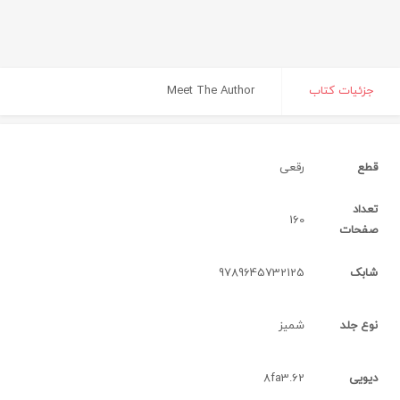
جزئیات کتاب
Meet The Author
قطع
رقعی‌
تعداد
160
صفحات
شابک
9789645732125
نوع جلد
شمیز
دیویی
8fa3.62