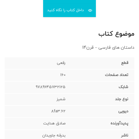
داخل کتاب را نگاه کنید
موضوع کتاب
داستان های فارسی – قرن14
قطع
رقعی‌
تعداد صفحات
160
شابک
9789645732125
نوع جلد
شمیز
دیویی
8fa3.62
پدیدآورنده
صادق هدایت
ناشر
بدرقه جاویدان