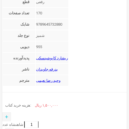
قطع
170
تعداد صفحات
9789645732880
شابک
شمیز
نوع جلد
955
دیویی
ریشارد کاپوشینسکی
پدیدآورنده
بدرقه جاویدان
ناشر
وحید رضا نعیمی
مترجم
۱,۵۰۰,۰۰۰
ریال
هزینه خرید کتاب:
+
شاهنشاه عدد