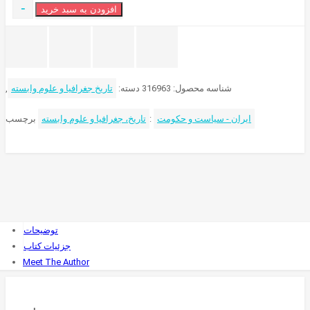
-
افزودن به سبد خرید
شناسه محصول:
316963
دسته:
تاریخ جغرافیا و علوم وابسته
,
ایران - سیاست و حکومت
برچسب:
تاریخ، جغرافیا و علوم وابسته
توضیحات
جزئیات کتاب
Meet The Author