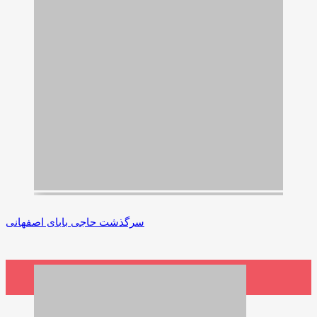
سرگذشت حاجی بابای اصفهانی
4,210,000 ریال
افزودن به سبد خرید