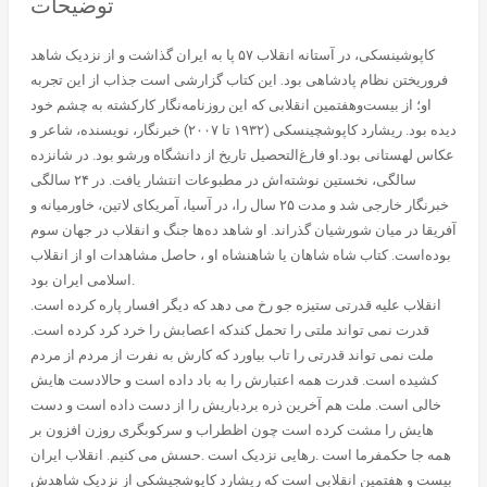
توضیحات
کاپوشینسکی، در آستانه انقلاب ۵۷ پا به ایران گذاشت و از نزدیک شاهد
فروریختن نظام پادشاهی بود. این کتاب گزارشی است جذاب از این تجربه
او؛ از بیست‌وهفتمین انقلابی که این روزنامه‌نگار کارکشته به چشم خود
دیده بود. ریشارد کاپوشچینسکی (۱۹۳۲ تا ۲۰۰۷) خبرنگار، نویسنده، شاعر و
عکاس لهستانی بود.او فارغ‌التحصیل تاریخ از دانشگاه ورشو بود. در شانزده
سالگی، نخستین نوشته‌اش در مطبوعات انتشار یافت. در ۲۴ سالگی
خبرنگار خارجی شد و مدت ۲۵ سال را، در آسیا، آمریکای لاتین، خاورمیانه و
آفریقا در میان شورشیان گذراند. او شاهد ده‌ها جنگ و انقلاب در جهان سوم
بوده‌است. کتاب شاه شاهان یا شاهنشاه او ، حاصل مشاهدات او از انقلاب
اسلامی ایران بود.
انقلاب علیه قدرتی ستیزه جو رخ می دهد که دیگر افسار پاره کرده است.
قدرت نمی تواند ملتی را تحمل کندکه اعصابش را خرد کرد کرده است.
ملت نمی تواند قدرتی را تاب بیاورد که کارش به نفرت از مردم از مردم
کشیده است. قدرت همه اعتبارش را به باد داده است و حالادست هایش
خالی است. ملت هم آخرین ذره بردباریش را از دست داده است و دست
هایش را مشت کرده است چون اظطراب و سرکوبگری روزن افزون بر
همه جا حکمفرما است .رهایی نزدیک است .حسش می کنیم. انقلاب ایران
بیست و هفتمین انقلابی است که ریشارد کاپوشجیشکی از نزدیک شاهدش