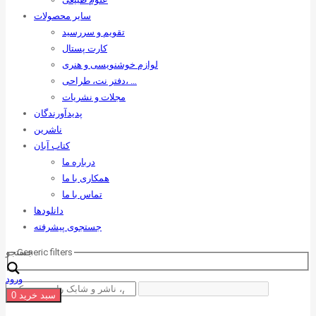
سایر محصولات
تقویم و سررسید
کارت پستال
لوازم خوشنویسی و هنری
دفتر نت، طراحی، …
مجلات و نشریات
پدیدآورندگان
ناشرین
کتاب آبان
درباره ما
همکاری با ما
تماس با ما
دانلودها
جستجوی پیشرفته
Generic filters
جستجو
ورود
سبد خرید
0