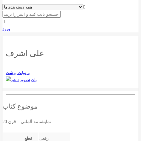
ورود
علی اشرف
برتولت برشت
بان
موضوع کتاب
نمایشنامه آلمانی – قرن 20
قطع