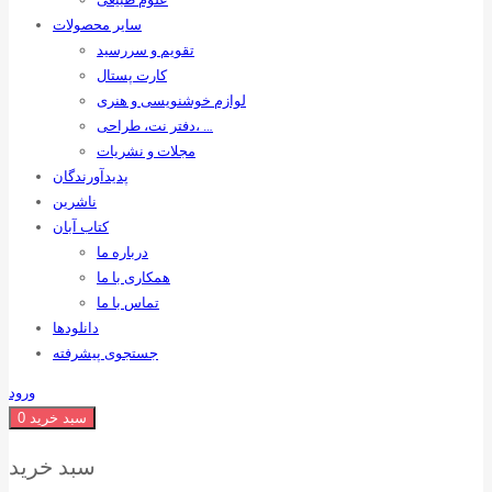
سایر محصولات
تقویم و سررسید
کارت پستال
لوازم خوشنویسی و هنری
دفتر نت، طراحی، …
مجلات و نشریات
پدیدآورندگان
ناشرین
کتاب آبان
درباره ما
همکاری با ما
تماس با ما
دانلودها
جستجوی پیشرفته
ورود
سبد خرید
0
سبد خرید