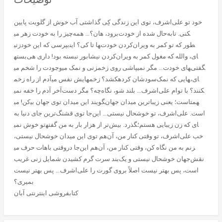
خود تو علی‌اشرف، توی این زندگی کِی گذاشتی آب خوش از گلویت پایین
برود، هان؟… همه‌چیز را به خودت زهر می‎کنی. تابه‌حال شده از خودت
بپرسی که این خودزنی‎ها تا کی؟ این‎طور که تو کمر به ویران‌کردن خودت
بسته‎ای، والله که مغول کمر به ویران‌کردن نیشابور نبسته بود! داری هی
وجودت را شخم می‎زنی و نمک می‎پاشی روی زخم‎های خودت… مگر نمی‎گفتی
آدم از راه زخم‎هایش نفس می‎کشد؟ زخم‎هایی که نمک‌سودشان کرده‎ای،
چه؟ مگر دست‌آخر آدم را خفه نمی‎کنند؟ با توام علی‌اشرف… بلند شو، نگاه
کن! می‎گویند این میدان توی جهان بی‎همتاست؛ یعنی زیباترین میدان جهان
است. علی‌اشرف، تو خوشحال نیستی… این‌جا توی قشنگ‌ترین جای دنیا به
تو خوش نمی‎گذرد. بیش‌تر از هزار بار به من گفته‎ای که زن زیبایی هستم؛
خب علی‌اشرف، تو وقتی کنار من، آن‌هم توی این میدان خوشحال نیستی،
وقتی باهات حرف می‎زنم به من نگاه کن، وقتی کنار من، آن‌هم این‌جا در
نقش‌جهان خوشحال نیستی و یک‌بند سرت گرم کشیدن شمایل زنی غریب
است، پس بهتر نیست اصلاً بروی گورت را علی‌اشرف… پس بهتر نیست
بمیری؟
کتابفروشی اینترنتی آبان