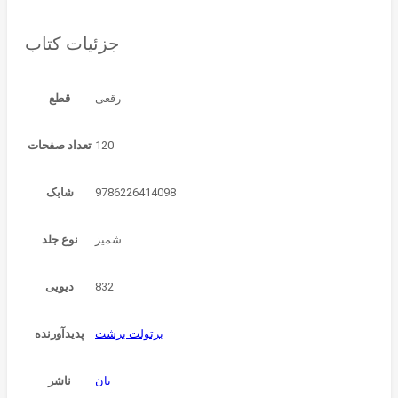
جزئیات کتاب
قطع
120
تعداد صفحات
9786226414098
شابک
شمیز
نوع جلد
832
دیویی
برتولت برشت
پدیدآورنده
بان
ناشر