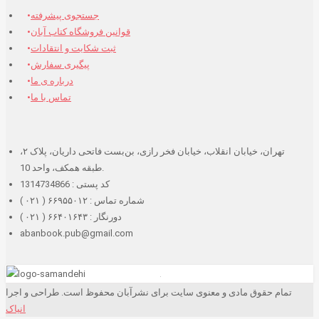
جستجوی پیشرفته
قوانین فروشگاه کتاب آبان
ثبت شکایت و انتقادات
پیگیری سفارش
درباره ی ما
تماس با ما
تهران، خیابان انقلاب، خیابان فخر رازی، بن‌بست فاتحی داریان، پلاک ۲،
طبقه همکف، واحد 10.
کد پستی : 1314734866
شماره تماس : ۶۶۹۵۵۰۱۲ ( ۰۲۱ )
دورنگار : ۶۶۴۰۱۶۴۳ ( ۰۲۱ )
abanbook.pub@gmail.com
تمام حقوق مادی و معنوی سایت برای نشرآبان محفوظ است. طراحی و اجرا
انیاک