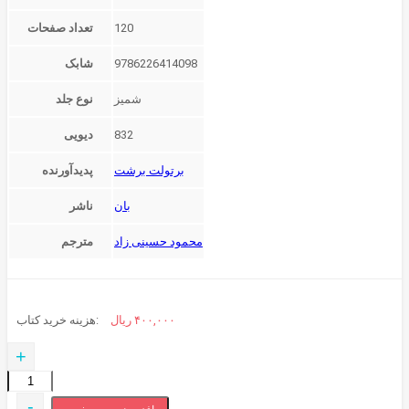
120
تعداد صفحات
9786226414098
شابک
شمیز
نوع جلد
832
دیویی
برتولت برشت
پدیدآورنده
بان
ناشر
محمود حسینی زاد
مترجم
۴۰۰,۰۰۰
ریال
هزینه خرید کتاب:
+
علی
اشرف
-