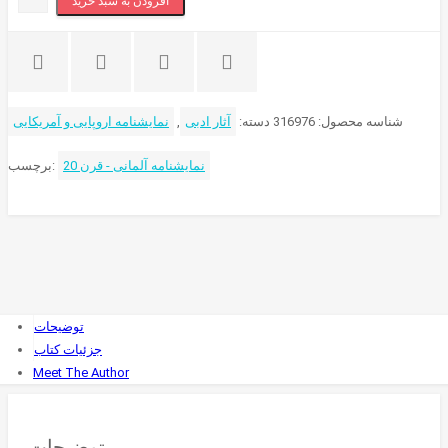
افزودن به سبد خرید
عدد
شناسه محصول:
316976
دسته:
آثار ادبی
,
نمایشنامه اروپایی و آمریکایی
نمایشنامه آلمانی - قرن 20
برچسب:
توضیحات
جزئیات کتاب
Meet The Author
توضیحات