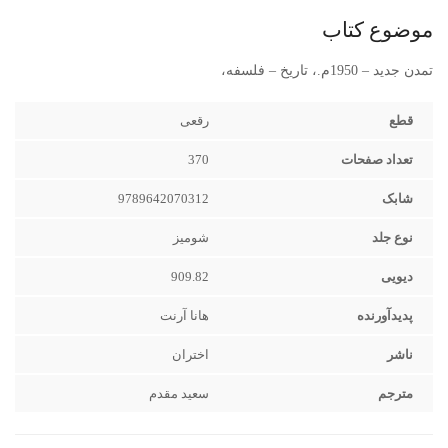
موضوع کتاب
تمدن جدید – 1950م.، تاریخ – فلسفه،
قطع
رقعی‌
تعداد صفحات
370
شابک
9789642070312
نوع جلد
شوميز
دیویی
909.82
پدیدآورنده
هانا آرنت
ناشر
اختران
مترجم
سعید مقدم