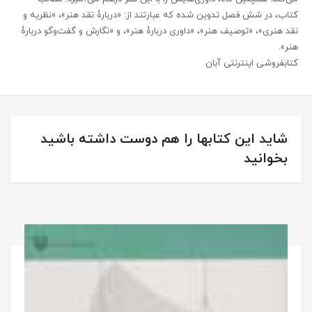
کتاب، در شش فصل تدوین شده که عبارتند از: «دربارۀ نقد هنر»، «نظریه و
نقد هنری»، «توصیف هنر»، «داوری دربارۀ هنر»، و «نگارش و گفت‌و‌گو دربارۀ
هنر».
کتابفروشی اینترنتی آبان
شاید این کتابها را هم دوست داشته باشید
بخوانید