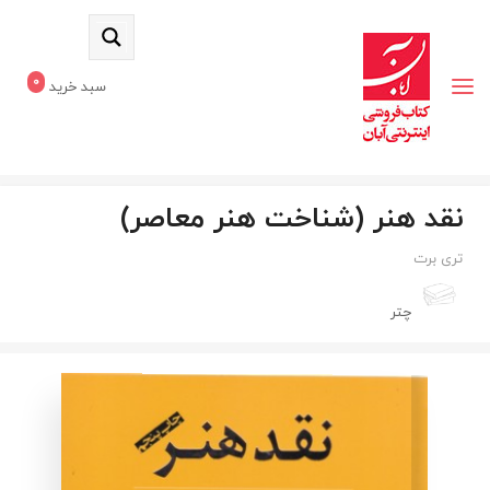
0
سبد خرید
نقد هنر (شناخت هنر معاصر)
تری برت
چتر