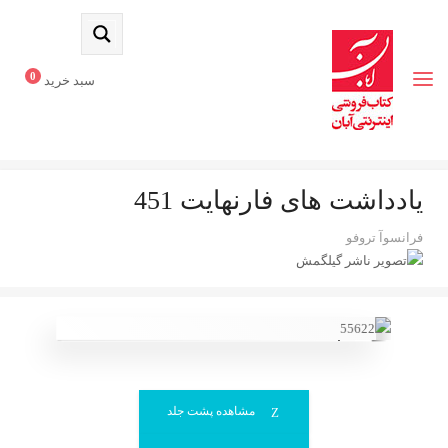
0
سبد خرید
یادداشت های فارنهایت 451
فرانسوآ تروفو
گیلگمش
مشاهده پشت جلد