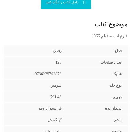
داخل کتاب را نگاه کنید
موضوع کتاب
فارنهایت – فیلم 1966
قطع
رقعی‌
تعداد صفحات
120
شابک
9786229703878
نوع جلد
شومیز
دیویی
791.43
پدیدآورنده
فرانسوآ تروفو
ناشر
گیلگمش
مترجم
پرویز دوایی