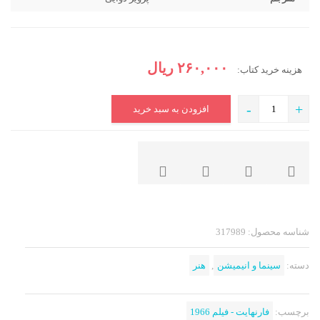
۲۶۰,۰۰۰
ریال
هزینه خرید کتاب:
-
+
افزودن به سبد خرید
شناسه محصول:
317989
دسته:
سینما و انیمیشن
,
هنر
برچسب:
فارنهایت - فیلم 1966