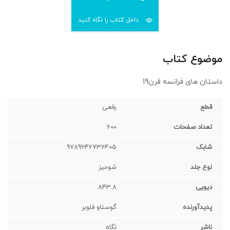
داخل کتاب را نگاه کنید
موضوع کتاب
داستان های فرانسه قرن19
قطع
رقعی‌
تعداد صفحات
600
شابک
9789646736405
نوع جلد
شومیز
دیویی
843.8
پدیدآورنده
گوستاو فلوبر
ناشر
نگاه