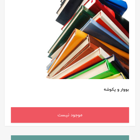
بووار و پکوشه
موجود نیست