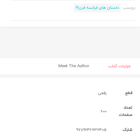
برچسب:
داستان های فرانسه قرن19
جزئیات کتاب
Meet The Author
قطع
رقعی‌
تعداد
600
صفحات
شابک
9789646736405