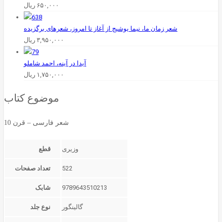
۶۵۰,۰۰۰
ریال
۳,۹۵۰,۰۰۰
ریال
آیدا در آینه، احمد شاملو
۱,۷۵۰,۰۰۰
ریال
موضوع کتاب
شعر فارسی – قرن 10
قطع
522
تعداد صفحات
9789643510213
شابک
گالینگور
نوع جلد