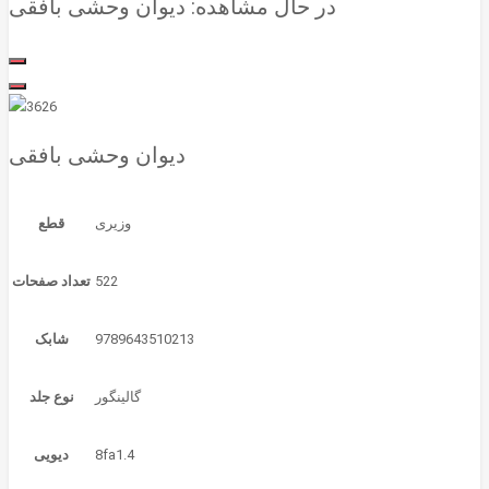
در حال مشاهده:
قطع
522
تعداد صفحات
9789643510213
شابک
گالینگور
نوع جلد
8fa1.4
دیویی