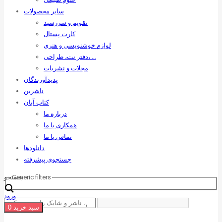
سایر محصولات
تقویم و سررسید
کارت پستال
لوازم خوشنویسی و هنری
دفتر نت، طراحی، …
مجلات و نشریات
پدیدآورندگان
ناشرین
کتاب آبان
درباره ما
همکاری با ما
تماس با ما
دانلودها
جستجوی پیشرفته
Generic filters
جستجو
ورود
سبد خرید
0