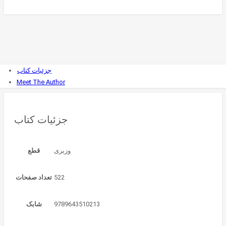
جزئیات کتاب
Meet The Author
جزئیات کتاب
قطع
522
تعداد صفحات
9789643510213
شابک