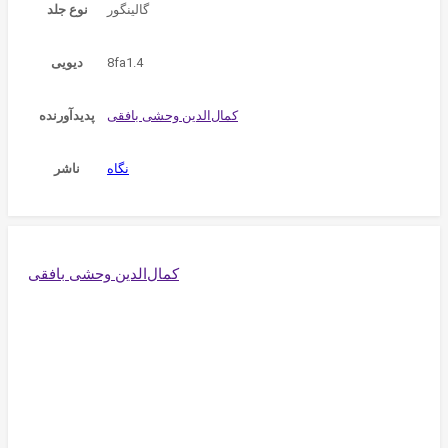
گالینگور
نوع جلد
8fa1.4
دیویی
پدیدآورنده
نگاه
ناشر